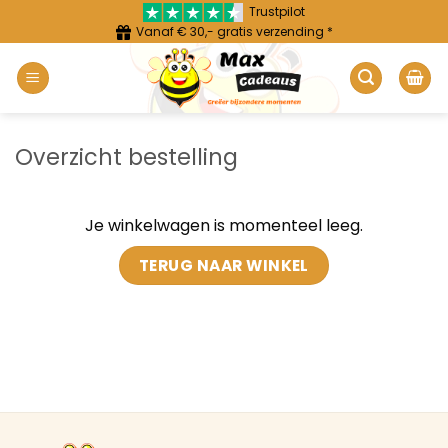
Ga
Trustpilot
Vanaf € 30,- gratis verzending *
naar
inhoud
Overzicht bestelling
Je winkelwagen is momenteel leeg.
TERUG NAAR WINKEL