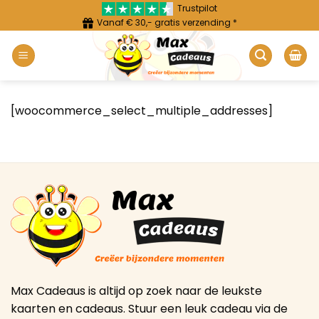
Ga
Trustpilot
Vanaf € 30,- gratis verzending *
naar
inhoud
[woocommerce_select_multiple_addresses]
Max Cadeaus is altijd op zoek naar de leukste
kaarten en cadeaus. Stuur een leuk cadeau via de