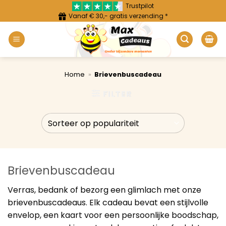
Ga
Trustpilot
Vanaf € 30,- gratis verzending *
naar
inhoud
Home
»
Brievenbuscadeau
FILTER
Brievenbuscadeau
Verras, bedank of bezorg een glimlach met onze
brievenbuscadeaus. Elk cadeau bevat een stijlvolle
envelop, een kaart voor een persoonlijke boodschap,