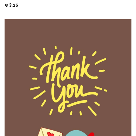
€
3,25