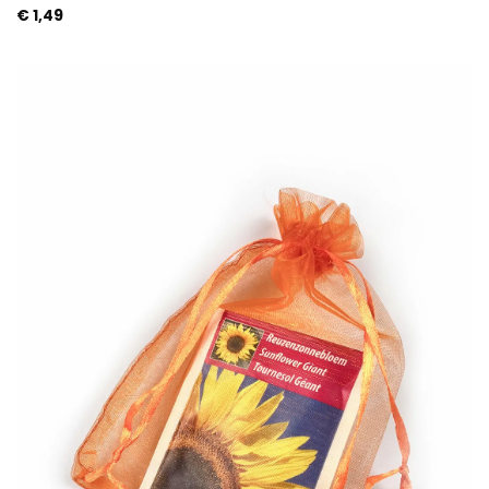
€
1,49