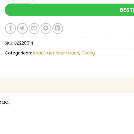
BEST
SKU:
BZ220014
Categorieën:
Kaart met bloemzaad
,
Overig
aad.