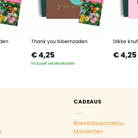
aden
Thank you bloemzaden
Dikke knu
€
4,25
€
4,25
Inclusief verzendkosten
CADEAUS
Brievenbuscadeau
p
Momenten