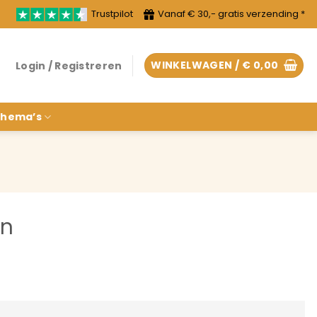
Trustpilot
Vanaf € 30,- gratis verzending *
WINKELWAGEN /
€
0,00
Login / Registreren
hema’s
en