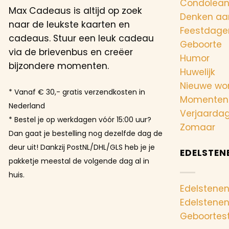
Condolea
Max Cadeaus is altijd op zoek
Denken aa
naar de leukste kaarten en
Feestdage
cadeaus. Stuur een leuk cadeau
Geboorte
via de brievenbus en creëer
Humor
bijzondere momenten.
Huwelijk
Nieuwe wo
* Vanaf € 30,- gratis verzendkosten in
Momenten
Nederland
Verjaarda
* Bestel je op werkdagen vóór 15:00 uur?
Zomaar
Dan gaat je bestelling nog dezelfde dag de
deur uit! Dankzij PostNL/DHL/GLS heb je je
EDELSTEN
pakketje meestal de volgende dag al in
huis.
Edelstenen
Edelstene
Geboortes