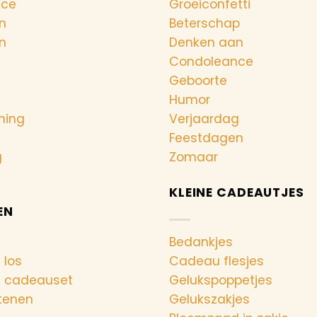
nce
Groeiconfetti
n
Beterschap
n
Denken aan
Condoleance
Geboorte
Humor
ning
Verjaardag
Feestdagen
g
Zomaar
KLEINE CADEAUTJES
EN
Bedankjes
 los
Cadeau flesjes
n cadeauset
Gelukspoppetjes
tenen
Gelukszakjes