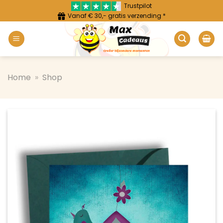
Ga
Trustpilot
Vanaf € 30,- gratis verzending *
naar
inhoud
Home
»
Shop