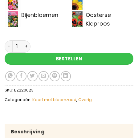
Bijenbloemen
Oosterse
Klaproos
Happy new home bloemzaden aantal
BESTELLEN
SKU:
BZ220023
Categorieën:
Kaart met bloemzaad
,
Overig
Beschrijving