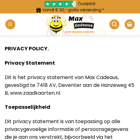
Ga
Trustpilot
Vanaf € 30,- gratis verzending *
naar
inhoud
PRIVACY POLICY.
Privacy Statement
Dit is het privacy statement van Max Cadeaus,
gevestigd te 7418 AV, Deventer aan de Hanzeweg 45
B, www.zaadkaarten.nl.
Toepasselijkheid
Dit privacy statement is van toepassing op alle
privacygevoelige informatie of persoonsgegevens
die je aan ons verstrekt, bijvoorbeeld via het