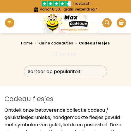
Ga
Trustpilot
Vanaf € 30,- gratis verzending *
naar
inhoud
Home
»
Kleine cadeautjes
»
Cadeau flesjes
FILTER
Cadeau flesjes
Ontdek onze betoverende collectie cadeau /
geluksflesjes: unieke, handgemaakte flesjes gevuld
met symbolen van geluk, liefde en positiviteit. Deze