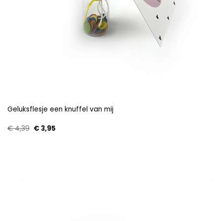
Geluksflesje een knuffel van mij
Oorspronkelijke
Huidige
€
4,39
€
3,95
prijs
prijs
was:
is:
€ 4,39.
€ 3,95.