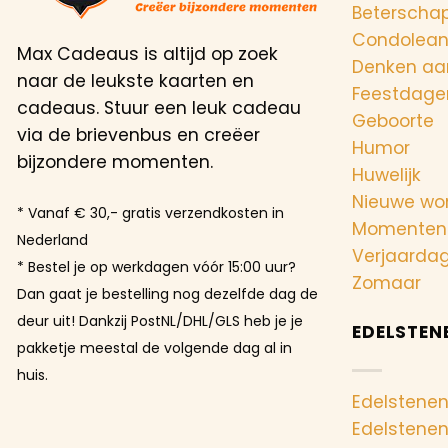
Beterscha
Condolea
Max Cadeaus is altijd op zoek
Denken aa
naar de leukste kaarten en
Feestdage
cadeaus. Stuur een leuk cadeau
Geboorte
via de brievenbus en creëer
Humor
bijzondere momenten.
Huwelijk
Nieuwe wo
* Vanaf € 30,- gratis verzendkosten in
Momenten
Nederland
Verjaarda
* Bestel je op werkdagen vóór 15:00 uur?
Zomaar
Dan gaat je bestelling nog dezelfde dag de
deur uit! Dankzij PostNL/DHL/GLS heb je je
EDELSTEN
pakketje meestal de volgende dag al in
huis.
Edelstenen
Edelstene