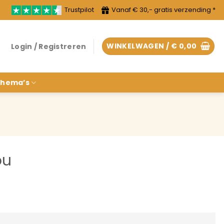
Trustpilot
Vanaf € 30,- gratis verzending *
WINKELWAGEN /
€
0,00
Login / Registreren
hema’s
ou