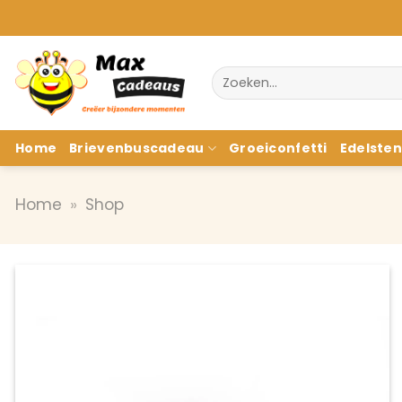
Ga
naar
inhoud
Zoeken
naar:
Home
Brievenbuscadeau
Groeiconfetti
Edelste
Home
»
Shop