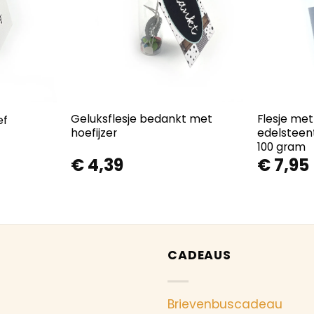
Geluksflesje bedankt met
Flesje met
ef
hoefijzer
edelsteent
100 gram
€
4,39
€
7,95
CADEAUS
Brievenbuscadeau