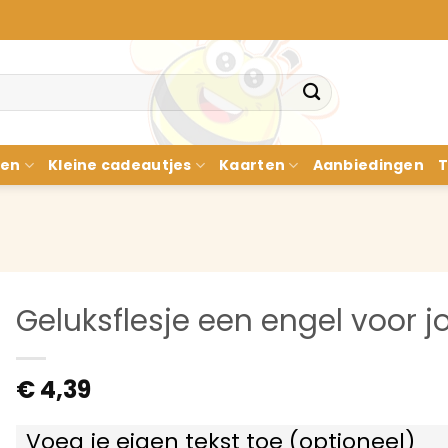
nen
Kleine cadeautjes
Kaarten
Aanbiedingen
T
Geluksflesje een engel voor j
€
4,39
Voeg je eigen tekst toe (optioneel)