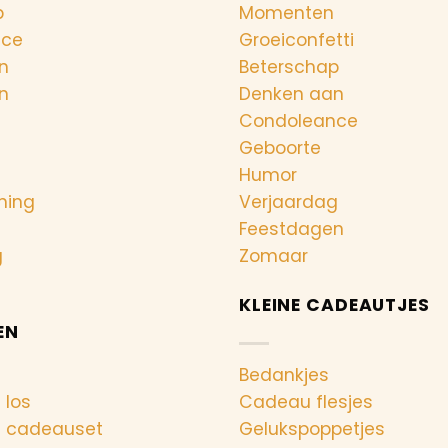
p
Momenten
nce
Groeiconfetti
n
Beterschap
n
Denken aan
Condoleance
Geboorte
Humor
ning
Verjaardag
Feestdagen
g
Zomaar
KLEINE CADEAUTJES
EN
Bedankjes
 los
Cadeau flesjes
n cadeauset
Gelukspoppetjes