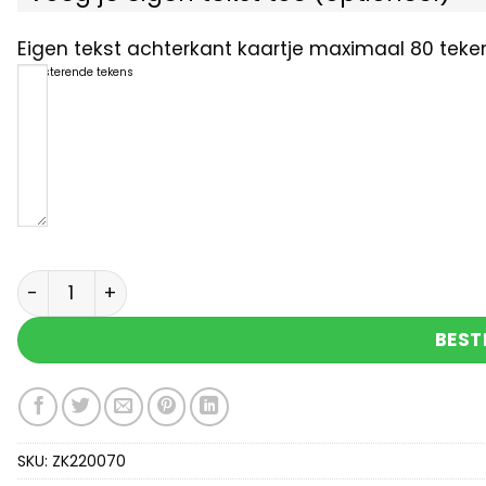
Eigen tekst achterkant kaartje maximaal 80 teken
80
resterende tekens
Geluksflesje een engel voor jou aantal
BEST
SKU:
ZK220070