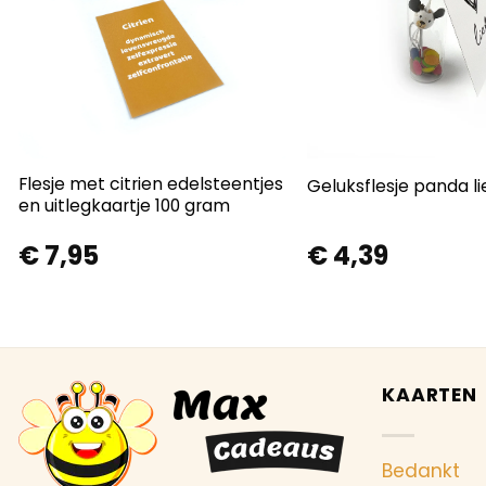
Flesje met citrien edelsteentjes
Geluksflesje panda li
en uitlegkaartje 100 gram
€
7,95
€
4,39
KAARTEN
Bedankt