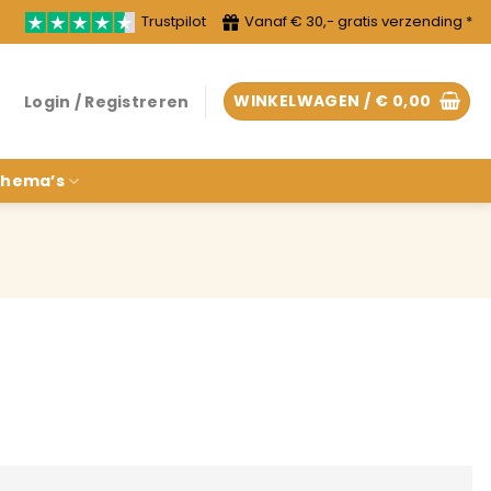
Trustpilot
Vanaf € 30,- gratis verzending *
WINKELWAGEN /
€
0,00
Login / Registreren
hema’s