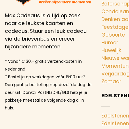
Beterscha
Condolea
Max Cadeaus is altijd op zoek
Denken aa
naar de leukste kaarten en
Feestdage
cadeaus. Stuur een leuk cadeau
Geboorte
via de brievenbus en creëer
Humor
bijzondere momenten.
Huwelijk
Nieuwe wo
* Vanaf € 30,- gratis verzendkosten in
Momenten
Nederland
Verjaarda
* Bestel je op werkdagen vóór 15:00 uur?
Zomaar
Dan gaat je bestelling nog dezelfde dag de
deur uit! Dankzij PostNL/DHL/GLS heb je je
EDELSTEN
pakketje meestal de volgende dag al in
huis.
Edelstenen
Edelstene