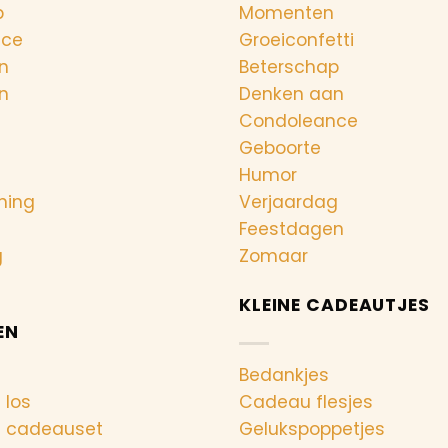
p
Momenten
nce
Groeiconfetti
n
Beterschap
n
Denken aan
Condoleance
Geboorte
Humor
ning
Verjaardag
Feestdagen
g
Zomaar
KLEINE CADEAUTJES
EN
Bedankjes
 los
Cadeau flesjes
n cadeauset
Gelukspoppetjes