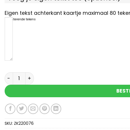
Eigen tekst achterkant kaartje maximaal 80 teken
80
resterende tekens
Geluksflesje je kan het aantal
BEST
SKU:
ZK220076