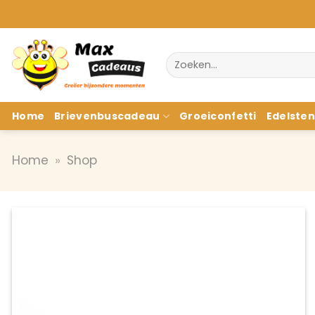
Ga
naar
inhoud
Zoeken
naar:
Home
Brievenbuscadeau
Groeiconfetti
Edelste
Home
»
Shop