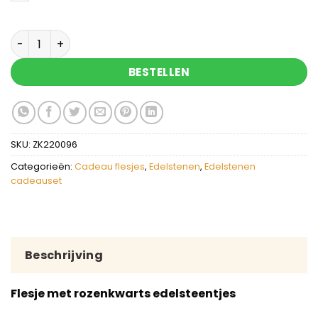
Flesje met rozenkwarts edelsteentjes en uitlegka
BESTELLEN
SKU:
ZK220096
Categorieën:
Cadeau flesjes
,
Edelstenen
,
Edelstenen
cadeauset
Beschrijving
Flesje met rozenkwarts edelsteentjes