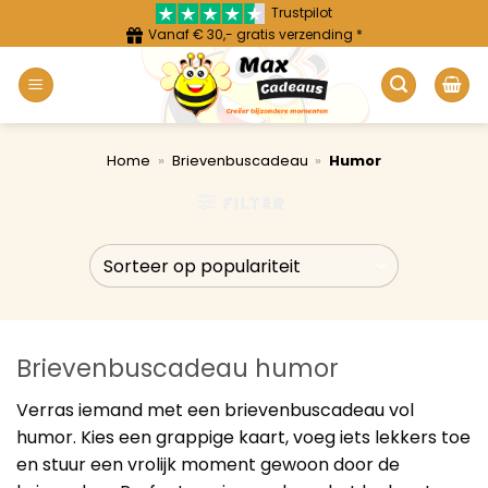
Ga
Trustpilot
Vanaf € 30,- gratis verzending *
naar
inhoud
Home
»
Brievenbuscadeau
»
Humor
FILTER
Brievenbuscadeau humor
Verras iemand met een brievenbuscadeau vol
humor. Kies een grappige kaart, voeg iets lekkers toe
en stuur een vrolijk moment gewoon door de