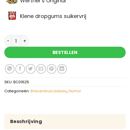
Werther's Original
Klene dropgums suikervrij
Brievenbuscadeau Kiek's aantal
BESTELLEN
SKU:
BC01625
Categorieën:
Brievenbuscadeau
,
Humor
Beschrijving