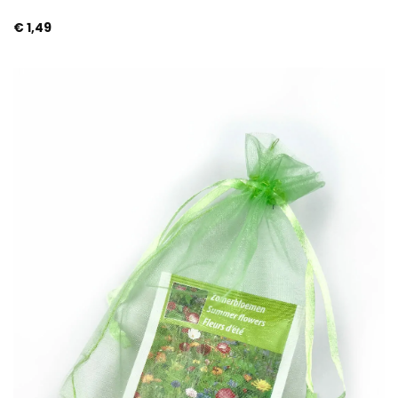
€
1,49