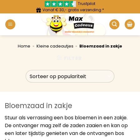
Ga
Trustpilot
Vanaf € 30,- gratis verzending *
naar
inhoud
Home
»
Kleine cadeautjes
»
Bloemzaad in zakje
FILTER
Bloemzaad in zakje
Stuur als verrassing een bos bloemen in een zakje.
De ontvanger mag zelf de zaden zaaien en kan op
een later tijdstip genieten van de ontvangen bos