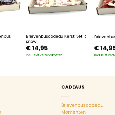
enbus
Brievenbuscadeau Kerst ‘Let it
Brievenbu
snow’
€
14,95
€
14,9
Inclusief verzendkosten
Inclusief ver
CADEAUS
Brievenbuscadeau
p
Momenten