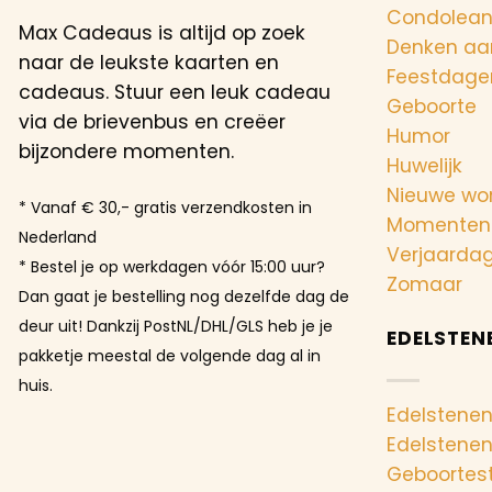
Condolea
Max Cadeaus is altijd op zoek
Denken aa
naar de leukste kaarten en
Feestdage
cadeaus. Stuur een leuk cadeau
Geboorte
via de brievenbus en creëer
Humor
bijzondere momenten.
Huwelijk
Nieuwe wo
* Vanaf € 30,- gratis verzendkosten in
Momenten
Nederland
Verjaarda
* Bestel je op werkdagen vóór 15:00 uur?
Zomaar
Dan gaat je bestelling nog dezelfde dag de
deur uit! Dankzij PostNL/DHL/GLS heb je je
EDELSTEN
pakketje meestal de volgende dag al in
huis.
Edelstenen
Edelstene
Geboortes