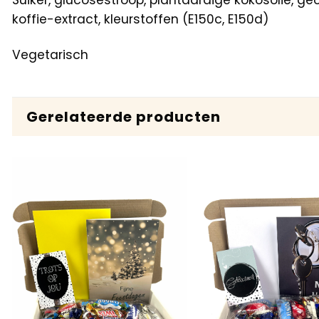
Suiker, glucosestroop, plantaardige kokosolie, g
koffie-extract, kleurstoffen (E150c, E150d)
Vegetarisch
Gerelateerde producten