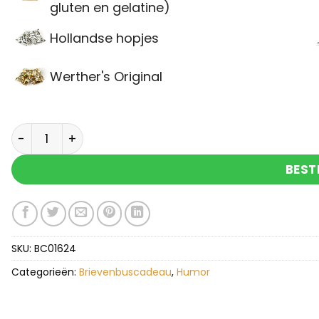
gluten en gelatine)
Hollandse hopjes
Werther's Original
Brievenbuscadeau een oppepper want koffie was 
BEST
SKU:
BC01624
Categorieën:
Brievenbuscadeau
,
Humor