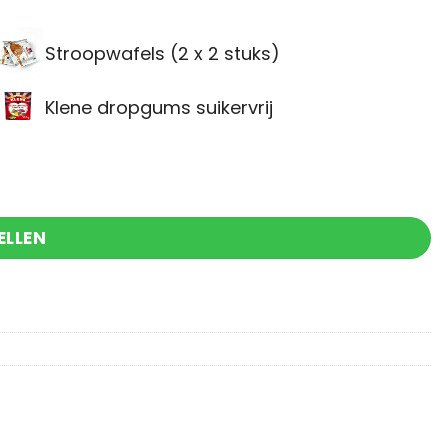
Stroopwafels (2 x 2 stuks)
Klene dropgums suikervrij
lastig te versturen aantal
ELLEN