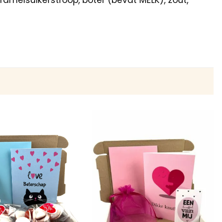
amelsuikerstroop, boter (bevat MELK), zout,