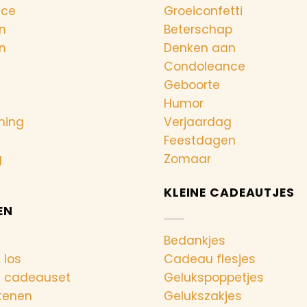
nce
Groeiconfetti
n
Beterschap
n
Denken aan
Condoleance
Geboorte
Humor
ning
Verjaardag
Feestdagen
g
Zomaar
KLEINE CADEAUTJES
EN
Bedankjes
 los
Cadeau flesjes
n cadeauset
Gelukspoppetjes
tenen
Gelukszakjes