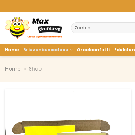
Ga
naar
inhoud
Zoeken
naar:
Home
Brievenbuscadeau
Groeiconfetti
Edelste
Home
»
Shop