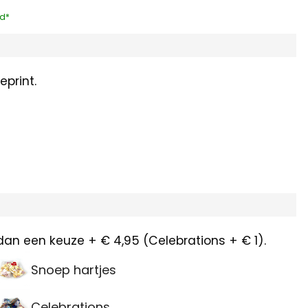
rd*
print.
dan een keuze + € 4,95 (Celebrations + € 1).
Snoep hartjes
Celebrations