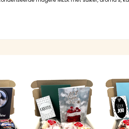
econdenseerde magere MELK met suiker, aroma’s, kar