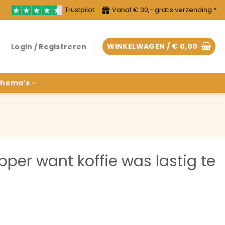
Trustpilot
Vanaf € 30,- gratis verzending *
WINKELWAGEN /
€
0,00
Login / Registreren
hema’s
er want koffie was lastig te