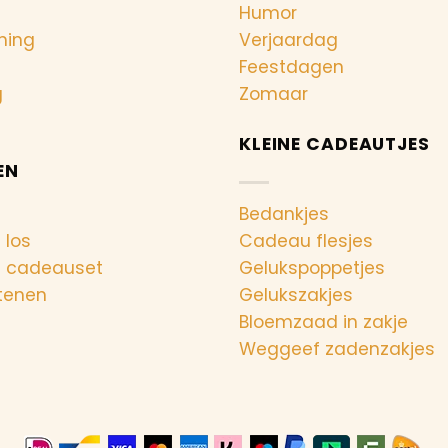
Humor
ning
Verjaardag
Feestdagen
g
Zomaar
KLEINE CADEAUTJES
EN
Bedankjes
 los
Cadeau flesjes
n cadeauset
Gelukspoppetjes
tenen
Gelukszakjes
Bloemzaad in zakje
Weggeef zadenzakjes