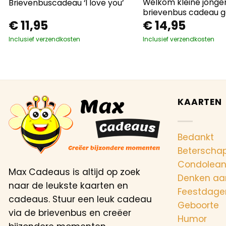
Welkom kleine jonge
Brievenbuscadeau ‘I love you’
brievenbus cadeau 
€
11,95
€
14,95
Inclusief verzendkosten
Inclusief verzendkosten
KAARTEN
Bedankt
Beterscha
Condolea
Max Cadeaus is altijd op zoek
Denken aa
naar de leukste kaarten en
Feestdage
cadeaus. Stuur een leuk cadeau
Geboorte
via de brievenbus en creëer
Humor