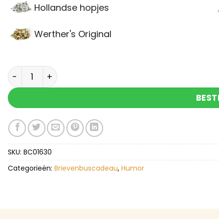
Hollandse hopjes
Werther's Original
Brievenbuscadeau Dat is geen eitje aantal
BEST
SKU:
BC01630
Categorieën:
Brievenbuscadeau
,
Humor