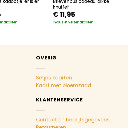
 kadootje ‘er is er
Brievenbus cadeau ‘dikke
knuffel’
5
€
11,95
zendkosten
Inclusief verzendkosten
OVERIG
Setjes kaarten
Kaart met bloemzaad
KLANTENSERVICE
Contact en bedrijfsgegevens
Retourneren