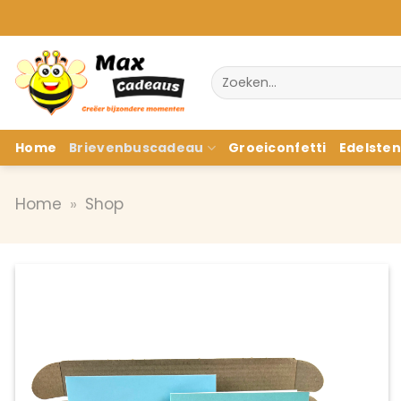
Ga
naar
inhoud
Zoeken
naar:
Home
Brievenbuscadeau
Groeiconfetti
Edelste
Home
»
Shop