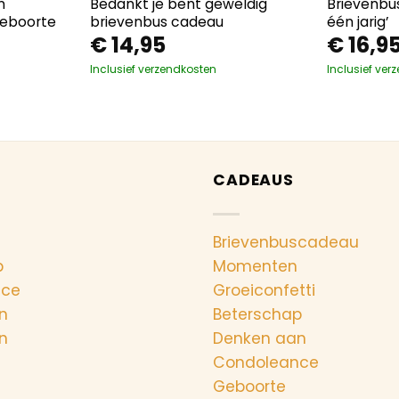
n
Bedankt je bent geweldig
Brievenbus
geboorte
brievenbus cadeau
één jarig’
€
14,95
€
16,9
Inclusief verzendkosten
Inclusief ver
CADEAUS
Brievenbuscadeau
p
Momenten
nce
Groeiconfetti
n
Beterschap
n
Denken aan
Condoleance
Geboorte