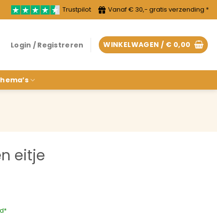
Trustpilot
Vanaf € 30,- gratis verzending *
WINKELWAGEN /
€
0,00
Login / Registreren
hema’s
n eitje
rd*