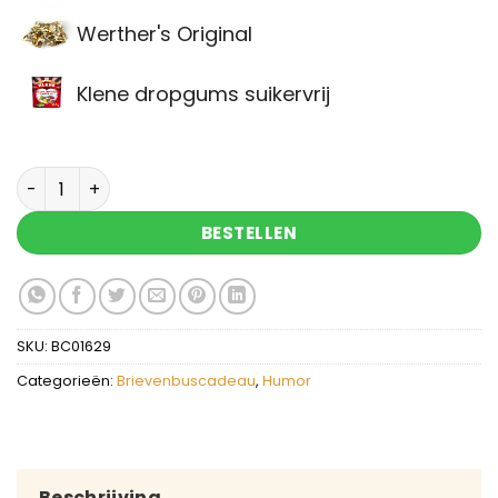
Werther's Original
Klene dropgums suikervrij
Brievenbuscadeau Volwassen zijn is ook maar i
BESTELLEN
SKU:
BC01629
Categorieën:
Brievenbuscadeau
,
Humor
Beschrijving