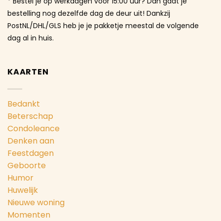
* Bestel je op werkdagen vóór 15:00 uur? Dan gaat je
bestelling nog dezelfde dag de deur uit! Dankzij
PostNL/DHL/GLS heb je je pakketje meestal de volgende
dag al in huis.
KAARTEN
Bedankt
Beterschap
Condoleance
Denken aan
Feestdagen
Geboorte
Humor
Huwelijk
Nieuwe woning
Momenten