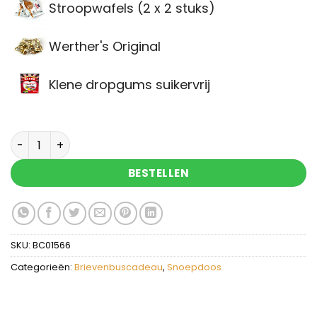
Stroopwafels (2 x 2 stuks)
Werther's Original
Klene dropgums suikervrij
Brievenbus cadeau Sending Love met rozenkwarts
BESTELLEN
SKU:
BC01566
Categorieën:
Brievenbuscadeau
,
Snoepdoos