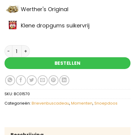
Werther's Original
Klene dropgums suikervrij
Brievenbus cadeau Vaderdag met gelukszakje en
BESTELLEN
SKU:
BC01570
Categorieën:
Brievenbuscadeau
,
Momenten
,
Snoepdoos
Beschrijving