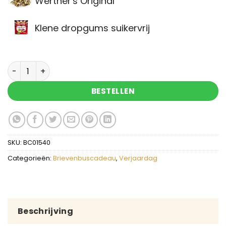
Werther's Original
Klene dropgums suikervrij
Brievenbuscadeau 60 jaar aantal
BESTELLEN
SKU:
BC01540
Categorieën:
Brievenbuscadeau
,
Verjaardag
Beschrijving