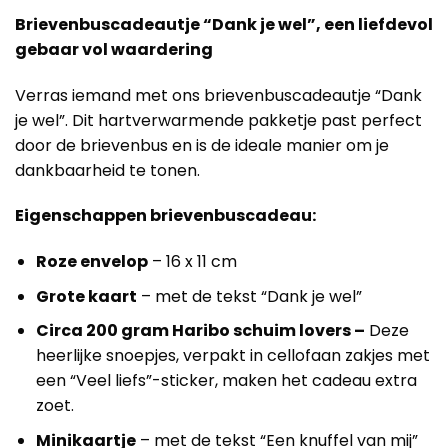
Brievenbuscadeautje “Dank je wel”, een liefdevol
gebaar vol waardering
Verras iemand met ons brievenbuscadeautje “Dank
je wel”. Dit hartverwarmende pakketje past perfect
door de brievenbus en is de ideale manier om je
dankbaarheid te tonen.
Eigenschappen brievenbuscadeau:
Roze envelop
– 16 x 11 cm
Grote kaart
– met de tekst “Dank je wel”
Circa 200 gram Haribo schuim lovers –
Deze
heerlijke snoepjes, verpakt in cellofaan zakjes met
een “Veel liefs”-sticker, maken het cadeau extra
zoet.
Minikaartje
– met de tekst “Een knuffel van mij”