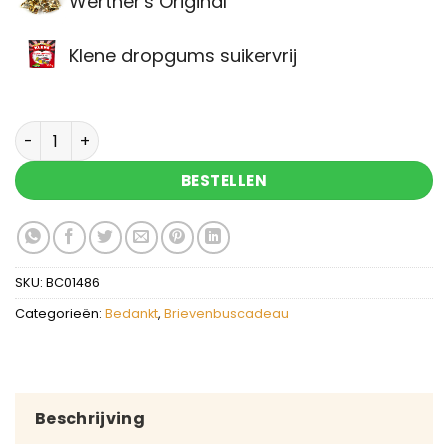
Werther's Original
Klene dropgums suikervrij
Brievenbuscadeau dank je wel aantal
BESTELLEN
SKU:
BC01486
Categorieën:
Bedankt
,
Brievenbuscadeau
Beschrijving