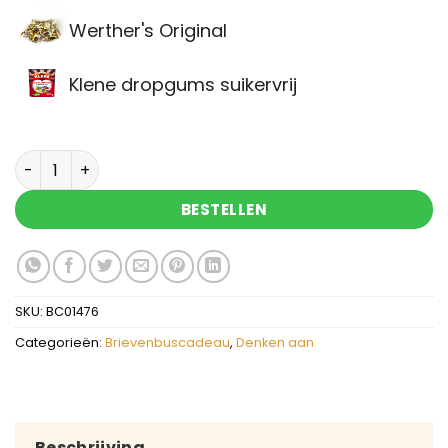
Werther's Original
Klene dropgums suikervrij
Brievenbuscadeau did you smile today? aantal
BESTELLEN
SKU:
BC01476
Categorieën:
Brievenbuscadeau
,
Denken aan
Beschrijving