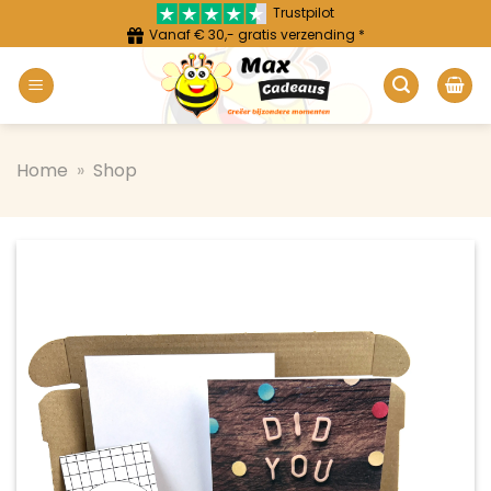
Ga
Trustpilot
Vanaf € 30,- gratis verzending *
naar
inhoud
Home
»
Shop