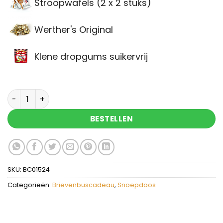
Stroopwafels (2 x 2 stuks)
Werther's Original
Klene dropgums suikervrij
Brievenbuscadeau dikke beterschapsknuffel sn
BESTELLEN
SKU:
BC01524
Categorieën:
Brievenbuscadeau
,
Snoepdoos