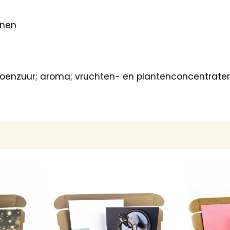
anen
troenzuur; aroma; vruchten- en plantenconcentraten: