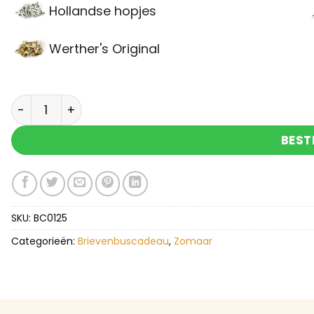
Hollandse hopjes
Werther's Original
Brievenbuscadeau 'Dikke knuffel voor jou' aantal
BEST
SKU:
BC0125
Categorieën:
Brievenbuscadeau
,
Zomaar