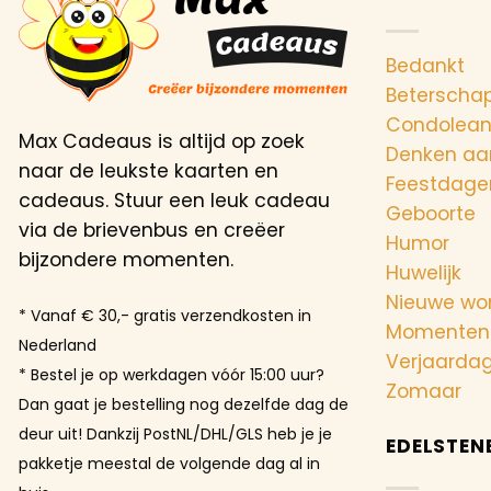
Bedankt
Beterscha
Condolea
Max Cadeaus is altijd op zoek
Denken aa
naar de leukste kaarten en
Feestdage
cadeaus. Stuur een leuk cadeau
Geboorte
via de brievenbus en creëer
Humor
bijzondere momenten.
Huwelijk
Nieuwe wo
* Vanaf € 30,- gratis verzendkosten in
Momenten
Nederland
Verjaarda
* Bestel je op werkdagen vóór 15:00 uur?
Zomaar
Dan gaat je bestelling nog dezelfde dag de
deur uit! Dankzij PostNL/DHL/GLS heb je je
EDELSTEN
pakketje meestal de volgende dag al in