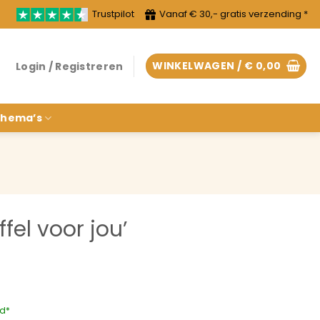
Trustpilot
Vanaf € 30,- gratis verzending *
WINKELWAGEN /
€
0,00
Login / Registreren
hema’s
el voor jou’
rd*