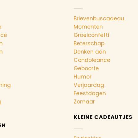
Brievenbuscadeau
p
Momenten
nce
Groeiconfetti
n
Beterschap
n
Denken aan
Condoleance
Geboorte
Humor
ning
Verjaardag
Feestdagen
g
Zomaar
KLEINE CADEAUTJES
EN