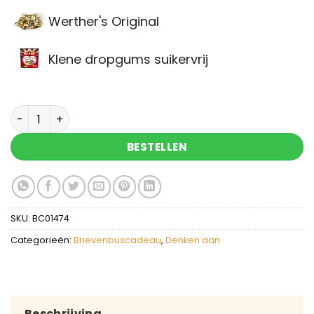
Werther's Original
Klene dropgums suikervrij
Brievenbuscadeau een fleurige groet aantal
BESTELLEN
SKU:
BC01474
Categorieën:
Brievenbuscadeau
,
Denken aan
Beschrijving