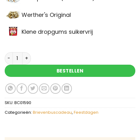
Werther's Original
Klene dropgums suikervrij
Brievenbuscadeau Groetjes Sint en Piet aantal
BESTELLEN
SKU:
BC01590
Categorieën:
Brievenbuscadeau
,
Feestdagen