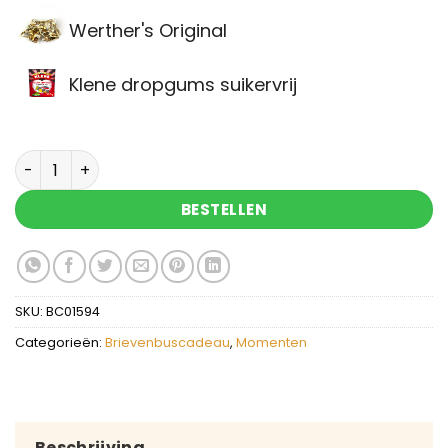
Werther's Original
Klene dropgums suikervrij
Brievenbuscadeau Happy Valentine's Day kus aa
BESTELLEN
SKU:
BC01594
Categorieën:
Brievenbuscadeau
,
Momenten
Beschrijving