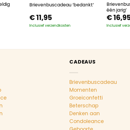
eldig
Brievenbus
Brievenbuscadeau ‘bedankt’
één jarig’
€
11,95
€
16,9
Inclusief verzendkosten
Inclusief ver
CADEAUS
Brievenbuscadeau
p
Momenten
nce
Groeiconfetti
n
Beterschap
n
Denken aan
Condoleance
Geboorte