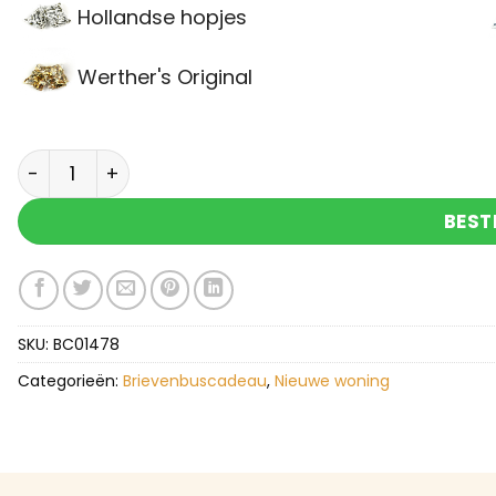
Hollandse hopjes
Werther's Original
Brievenbuscadeau huisje boompje feestje aanta
BEST
SKU:
BC01478
Categorieën:
Brievenbuscadeau
,
Nieuwe woning