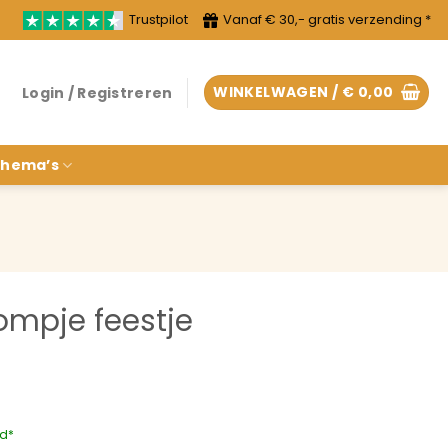
Trustpilot
Vanaf € 30,- gratis verzending *
WINKELWAGEN /
€
0,00
Login / Registreren
hema’s
ompje feestje
rd*