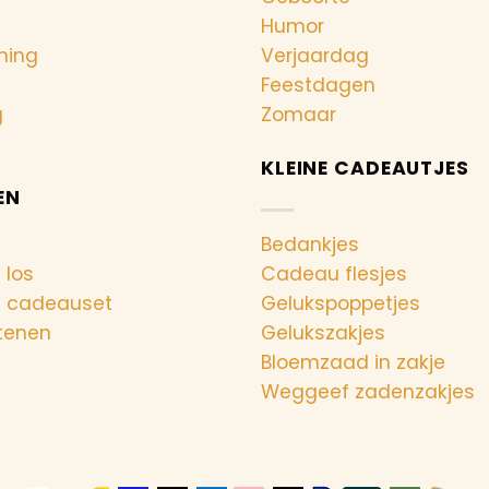
Humor
ning
Verjaardag
Feestdagen
g
Zomaar
KLEINE CADEAUTJES
EN
Bedankjes
 los
Cadeau flesjes
n cadeauset
Gelukspoppetjes
tenen
Gelukszakjes
Bloemzaad in zakje
Weggeef zadenzakjes