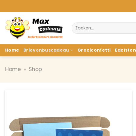
Ga
naar
inhoud
Zoeken
naar:
Home
Brievenbuscadeau
Groeiconfetti
Edelste
Home
»
Shop