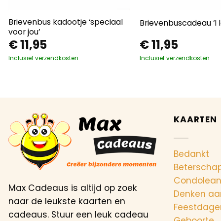
Brievenbus kadootje ‘speciaal
Brievenbuscadeau ‘I l
voor jou’
€
11,95
€
11,95
Inclusief verzendkosten
Inclusief verzendkosten
KAARTEN
Bedankt
Beterscha
Condolea
Max Cadeaus is altijd op zoek
Denken aa
naar de leukste kaarten en
Feestdage
cadeaus. Stuur een leuk cadeau
Geboorte