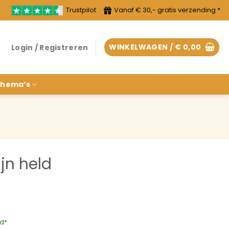
Trustpilot
Vanaf € 30,- gratis verzending *
WINKELWAGEN /
€
0,00
Login / Registreren
hema’s
jn held
rd*