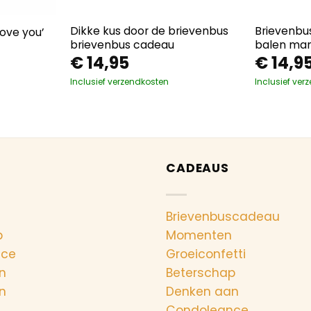
Dikke kus door de brievenbus
Brievenbus
ove you’
brievenbus cadeau
balen man
€
14,95
€
14,9
Inclusief verzendkosten
Inclusief ver
CADEAUS
Brievenbuscadeau
p
Momenten
nce
Groeiconfetti
n
Beterschap
n
Denken aan
Condoleance