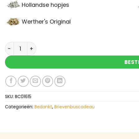
Hollandse hopjes
Werther's Original
Brievenbuscadeau jij bent mijn held aantal
BEST
SKU:
BC01615
Categorieën:
Bedankt
,
Brievenbuscadeau