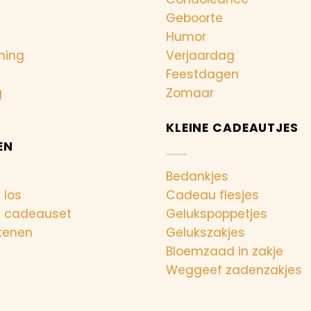
Geboorte
Humor
ning
Verjaardag
Feestdagen
g
Zomaar
KLEINE CADEAUTJES
EN
Bedankjes
 los
Cadeau flesjes
n cadeauset
Gelukspoppetjes
tenen
Gelukszakjes
Bloemzaad in zakje
Weggeef zadenzakjes