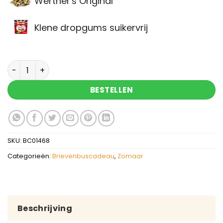
Werther's Original
Klene dropgums suikervrij
Brievenbuscadeau Liefs aantal
BESTELLEN
SKU:
BC01468
Categorieën:
Brievenbuscadeau
,
Zomaar
Beschrijving