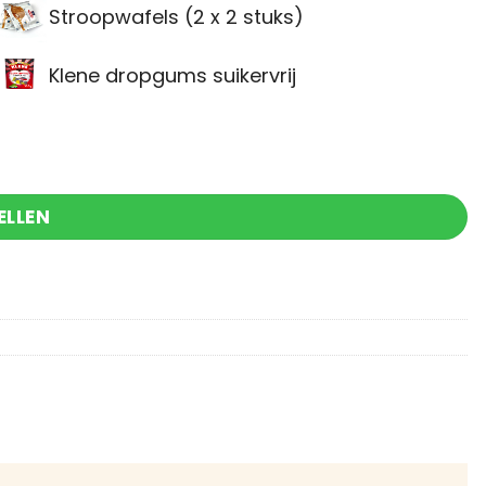
Stroopwafels (2 x 2 stuks)
Klene dropgums suikervrij
rtjes aantal
ELLEN