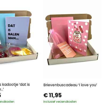
 kadootje ‘dat is
Brievenbuscadeau ‘I love you’
…’
5
€
11,95
zendkosten
Inclusief verzendkosten