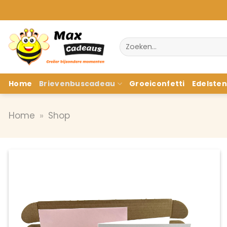
Ga
naar
inhoud
Zoeken
naar:
Home
Brievenbuscadeau
Groeiconfetti
Edelste
Home
»
Shop