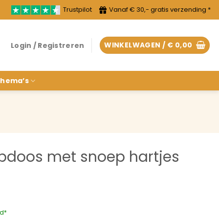
Trustpilot
Vanaf € 30,- gratis verzending *
WINKELWAGEN /
€
0,00
Login / Registreren
hema’s
pdoos met snoep hartjes
rd*