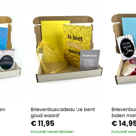
en
Brievenbuscadeau ‘Je bent
Brievenbus
goud waard’
balen man
€
11,95
€
14,9
Inclusief verzendkosten
Inclusief ver