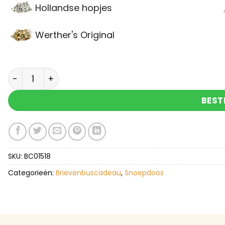
Hollandse hopjes
Werther's Original
Brievenbuscadeau liefs snoepdoos met snoep ha
BEST
SKU:
BC01518
Categorieën:
Brievenbuscadeau
,
Snoepdoos