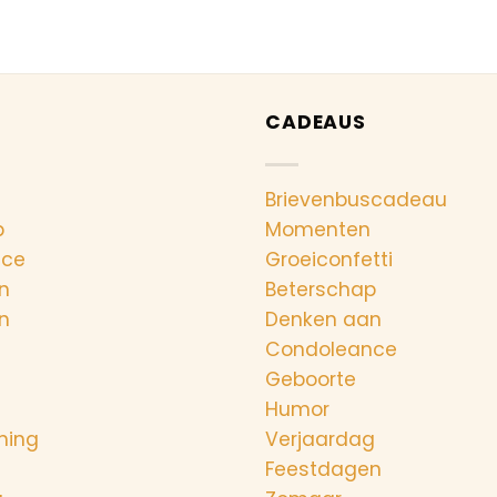
CADEAUS
Brievenbuscadeau
p
Momenten
nce
Groeiconfetti
n
Beterschap
n
Denken aan
Condoleance
Geboorte
Humor
ning
Verjaardag
Feestdagen