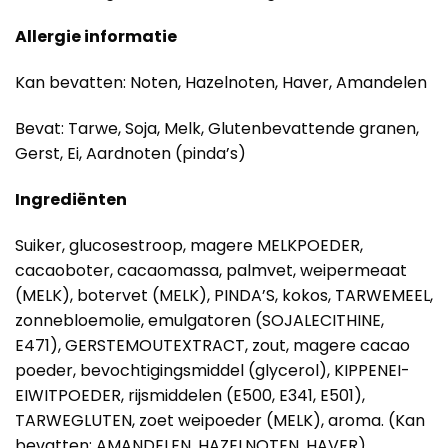
Allergie informatie
Kan bevatten: Noten, Hazelnoten, Haver, Amandelen
Bevat: Tarwe, Soja, Melk, Glutenbevattende granen,
Gerst, Ei, Aardnoten (pinda’s)
Ingrediënten
Suiker, glucosestroop, magere MELKPOEDER,
cacaoboter, cacaomassa, palmvet, weipermeaat
(MELK), botervet (MELK), PINDA’S, kokos, TARWEMEEL,
zonnebloemolie, emulgatoren (SOJALECITHINE,
E471), GERSTEMOUTEXTRACT, zout, magere cacao
poeder, bevochtigingsmiddel (glycerol), KIPPENEI-
EIWITPOEDER, rijsmiddelen (E500, E341, E501),
TARWEGLUTEN, zoet weipoeder (MELK), aroma. (Kan
bevatten: AMANDELEN, HAZELNOTEN, HAVER).