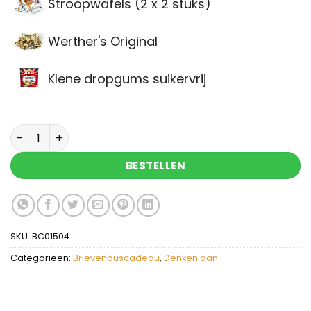
Stroopwafels (2 x 2 stuks)
Werther's Original
Klene dropgums suikervrij
Brievenbuscadeau vol zoete verwennerij - Hari
BESTELLEN
SKU:
BC01504
Categorieën:
Brievenbuscadeau
,
Denken aan