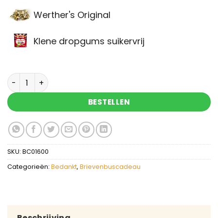
Werther's Original
Klene dropgums suikervrij
Brievenbuscadeau voor een geweldige mantelzo
BESTELLEN
SKU:
BC01600
Categorieën:
Bedankt
,
Brievenbuscadeau
Beschrijving