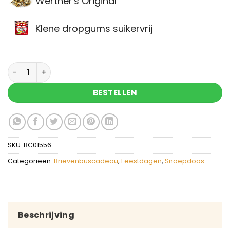
Werther's Original
Klene dropgums suikervrij
Brievenbuscadeau vrolijk Pasen aantal
BESTELLEN
SKU:
BC01556
Categorieën:
Brievenbuscadeau
,
Feestdagen
,
Snoepdoos
Beschrijving