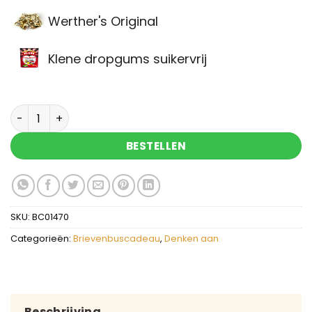
Werther's Original
Klene dropgums suikervrij
Brievenbuscadeau weet dat we aan jullie denken
BESTELLEN
SKU:
BC01470
Categorieën:
Brievenbuscadeau
,
Denken aan
Beschrijving