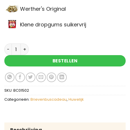
Werther's Original
Klene dropgums suikervrij
Brievenbuscadeau wil je mijn getuige zijn? aanta
BESTELLEN
SKU:
BC01502
Categorieën:
Brievenbuscadeau
,
Huwelijk
Beschrijving