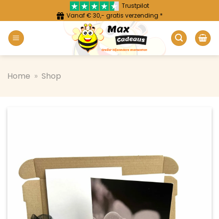
Ga
Trustpilot
Vanaf € 30,- gratis verzending *
naar
inhoud
Home
»
Shop