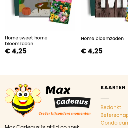
Home sweet home
Home bloemzaden
bloemzaden
€
4,25
€
4,25
KAARTEN
Bedankt
Beterscha
Condolea
Max Cadeaus is altijd op zoek