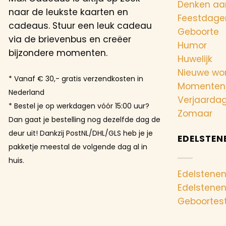
Denken aa
naar de leukste kaarten en
Feestdage
cadeaus. Stuur een leuk cadeau
Geboorte
via de brievenbus en creëer
Humor
bijzondere momenten.
Huwelijk
Nieuwe wo
* Vanaf € 30,- gratis verzendkosten in
Momenten
Nederland
Verjaarda
* Bestel je op werkdagen vóór 15:00 uur?
Zomaar
Dan gaat je bestelling nog dezelfde dag de
deur uit! Dankzij PostNL/DHL/GLS heb je je
EDELSTEN
pakketje meestal de volgende dag al in
huis.
Edelstenen
Edelstene
Geboortes