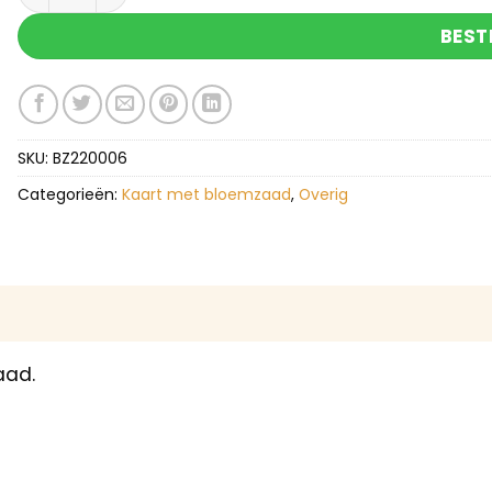
BEST
SKU:
BZ220006
Categorieën:
Kaart met bloemzaad
,
Overig
aad.