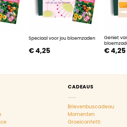
Geniet van
Speciaal voor jou bloemzaden
bloemzad
€
4,25
€
4,25
CADEAUS
Brievenbuscadeau
p
Momenten
nce
Groeiconfetti