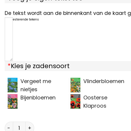
De tekst wordt aan de binnenkant van de kaart ge
1200
resterende tekens
*
Kies je zadensoort
Vergeet me
Vlinderbloemen
nietjes
Bijenbloemen
Oosterse
Klaproos
Dikke knuffel bloemzaden aantal