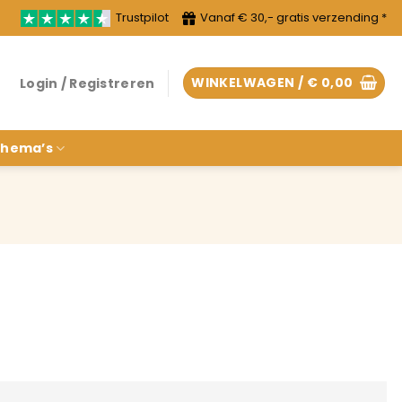
Trustpilot
Vanaf € 30,- gratis verzending *
WINKELWAGEN /
€
0,00
Login / Registreren
hema’s