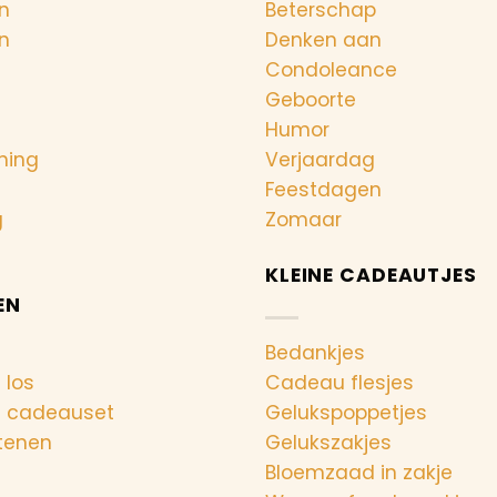
n
Beterschap
n
Denken aan
Condoleance
Geboorte
Humor
ning
Verjaardag
Feestdagen
g
Zomaar
KLEINE CADEAUTJES
EN
Bedankjes
 los
Cadeau flesjes
n cadeauset
Gelukspoppetjes
tenen
Gelukszakjes
Bloemzaad in zakje