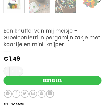
Een knuffel van mij meisje –
Groeiconfetti in pergamijn zakje met
kaartje en mini-knijper
€
1,49
Een knuffel van mij meisje - Groeiconfetti in per
BESTELLEN
SKU:
GC24018