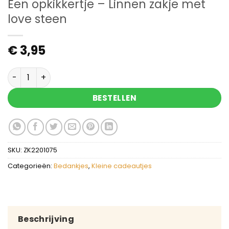
Een opkikkertje – Linnen zakje met
love steen
€
3,95
Een opkikkertje - Linnen zakje met love steen aan
BESTELLEN
SKU:
ZK2201075
Categorieën:
Bedankjes
,
Kleine cadeautjes
Beschrijving