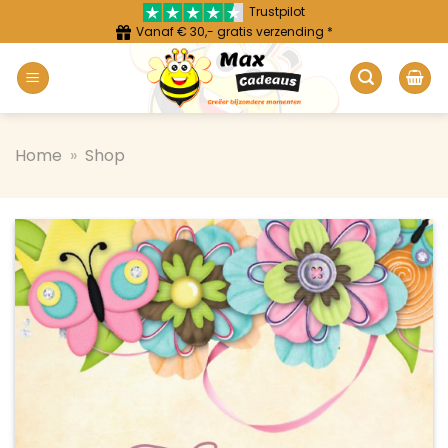
Ga
Trustpilot
Vanaf € 30,- gratis verzending *
naar
inhoud
Home
»
Shop