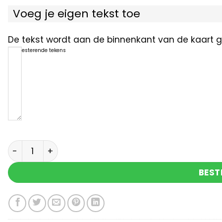
Voeg je eigen tekst toe
De tekst wordt aan de binnenkant van de kaart ge
1200
resterende tekens
For you... aantal
BEST