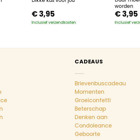
n
Dikke kus voor jou
worden
€
3,95
€
3,95
Inclusief verzendkosten
Inclusief ver
CADEAUS
Brievenbuscadeau
p
Momenten
nce
Groeiconfetti
n
Beterschap
n
Denken aan
Condoleance
Geboorte