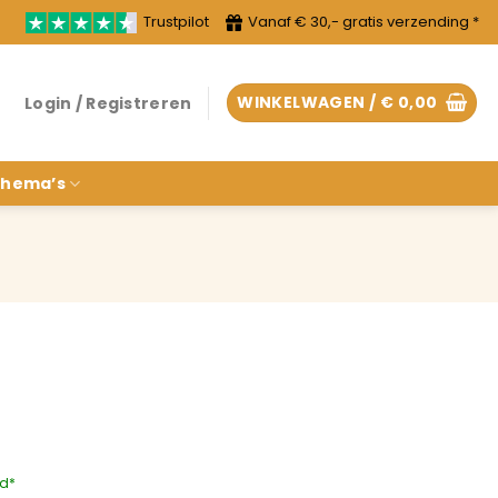
Trustpilot
Vanaf € 30,- gratis verzending *
WINKELWAGEN /
€
0,00
Login / Registreren
hema’s
rd*