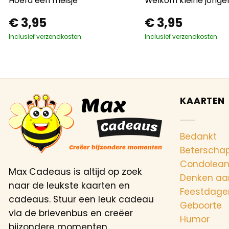
Hoera een meisje
Welkom kleine jonge
€
3,95
€
3,95
Inclusief verzendkosten
Inclusief verzendkosten
KAARTEN
Bedankt
Beterscha
Condolea
Max Cadeaus is altijd op zoek
Denken aa
naar de leukste kaarten en
Feestdage
cadeaus. Stuur een leuk cadeau
Geboorte
via de brievenbus en creëer
Humor
bijzondere momenten.