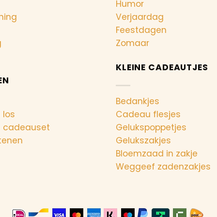
Humor
ning
Verjaardag
Feestdagen
g
Zomaar
KLEINE CADEAUTJES
EN
Bedankjes
 los
Cadeau flesjes
n cadeauset
Gelukspoppetjes
tenen
Gelukszakjes
Bloemzaad in zakje
Weggeef zadenzakjes