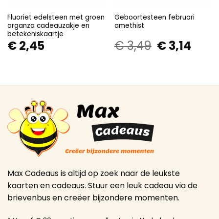
Fluoriet edelsteen met groen
Geboortesteen februari
organza cadeauzakje en
amethist
betekeniskaartje
€
2,45
€
3,49
€
3,14
Oorspronkelijke
Huidige
prijs
prijs
was:
is:
€ 3,49.
€ 3,14.
Max Cadeaus is altijd op zoek naar de leukste
kaarten en cadeaus. Stuur een leuk cadeau via de
brievenbus en creëer bijzondere momenten.