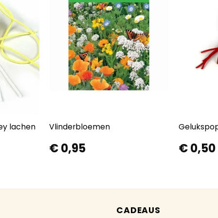
ey lachen
Vlinderbloemen
Gelukspop
€
0,95
€
0,50
CADEAUS