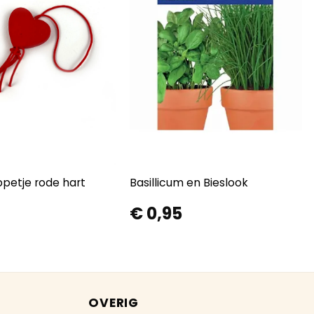
petje rode hart
Basillicum en Bieslook
€
0,95
OVERIG