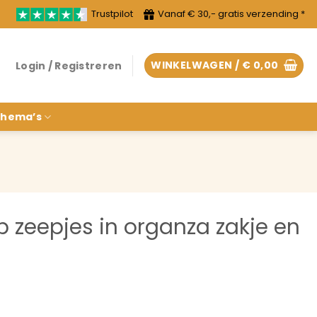
Trustpilot
Vanaf € 30,- gratis verzending *
WINKELWAGEN /
€
0,00
Login / Registreren
hema’s
p zeepjes in organza zakje en