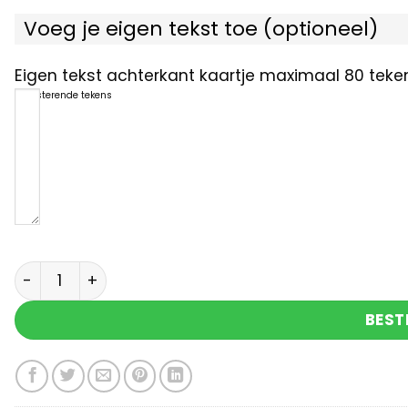
Voeg je eigen tekst toe (optioneel)
Eigen tekst achterkant kaartje maximaal 80 teken
80
resterende tekens
Gelukszakje met 3 blauwe tulp zeepjes in organz
BEST