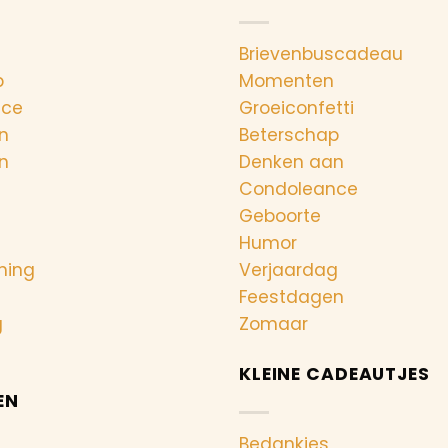
Brievenbuscadeau
p
Momenten
nce
Groeiconfetti
n
Beterschap
n
Denken aan
Condoleance
Geboorte
Humor
ning
Verjaardag
Feestdagen
g
Zomaar
KLEINE CADEAUTJES
EN
Bedankjes