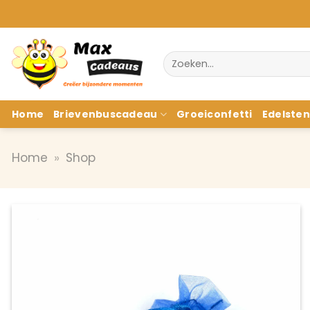
Ga
naar
inhoud
Zoeken
naar:
Home
Brievenbuscadeau
Groeiconfetti
Edelste
Home
»
Shop