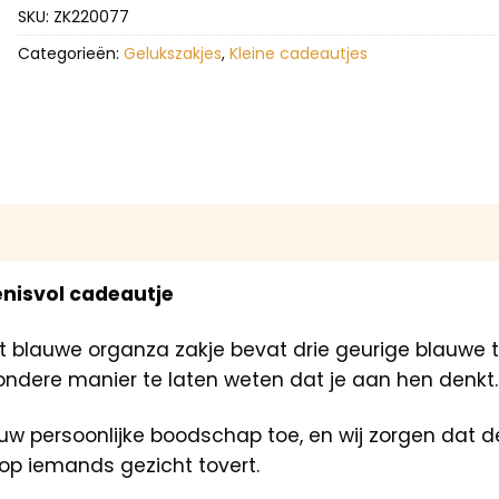
SKU:
ZK220077
Categorieën:
Gelukszakjes
,
Kleine cadeautjes
enisvol cadeautje
t blauwe organza zakje bevat drie geurige blauwe t
ondere manier te laten weten dat je aan hen denkt.
w persoonlijke boodschap toe, en wij zorgen dat de
p iemands gezicht tovert.