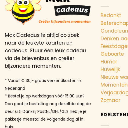
Bedankt
Beterscha
Condolea
Max Cadeaus is altijd op zoek
Denken aa
naar de leukste kaarten en
Feestdage
cadeaus. Stuur een leuk cadeau
Geboorte
via de brievenbus en creëer
Humor
bijzondere momenten.
Huwelijk
Nieuwe wo
* Vanaf € 30,- gratis verzendkosten in
Momenten
Nederland
Verjaarda
* Bestel je op werkdagen vóór 15:00 uur?
Zomaar
Dan gaat je bestelling nog dezelfde dag de
deur uit! Dankzij PostNL/DHL/GLS heb je je
EDELSTEN
pakketje meestal de volgende dag al in
huis.