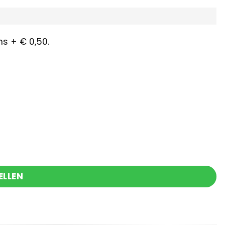
s + € 0,50.
a zakje en minikaartje aantal
ELLEN