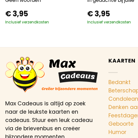
Geen woorden
In gedachte bij jullie
€
3,95
€
3,95
Inclusief verzendkosten
Inclusief verzendkosten
KAARTEN
Bedankt
Beterscha
Condolea
Max Cadeaus is altijd op zoek
Denken aa
naar de leukste kaarten en
Feestdage
cadeaus. Stuur een leuk cadeau
Geboorte
via de brievenbus en creëer
Humor
bijzondere momenten.