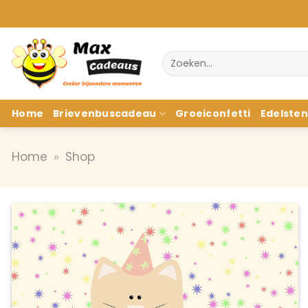
Ga
naar
inhoud
Zoeken
naar:
Home
Brievenbuscadeau
Groeiconfetti
Edelste
Home
»
Shop