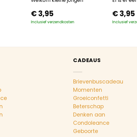
Welkom kleine jongen
Er is er een
€
3,95
€
3,95
Inclusief verzendkosten
Inclusief ver
CADEAUS
Brievenbuscadeau
p
Momenten
nce
Groeiconfetti
n
Beterschap
n
Denken aan
Condoleance
Geboorte