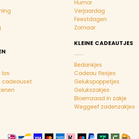
Humor
ning
Verjaardag
Feestdagen
g
Zomaar
KLEINE CADEAUTJES
EN
Bedankjes
 los
Cadeau flesjes
n cadeauset
Gelukspoppetjes
tenen
Gelukszakjes
Bloemzaad in zakje
Weggeef zadenzakjes