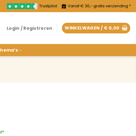
Trustpilot
Vanaf € 30,- gratis verzending *
WINKELWAGEN /
€
0,00
Login / Registreren
hema’s
rd*