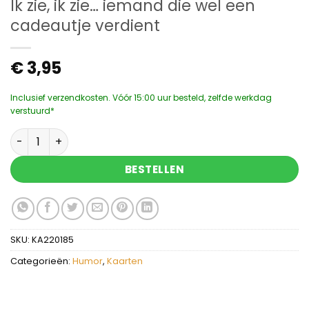
Ik zie, ik zie… iemand die wel een
cadeautje verdient
€
3,95
Inclusief verzendkosten. Vóór 15:00 uur besteld, zelfde werkdag
verstuurd*
Ik zie, ik zie... iemand die wel een cadeautje verdi
BESTELLEN
SKU:
KA220185
Categorieën:
Humor
,
Kaarten