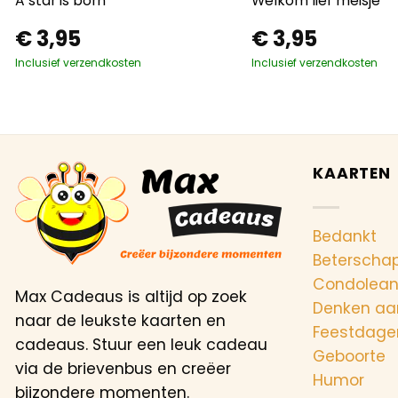
A star is born
Welkom lief meisje
€
3,95
€
3,95
Inclusief verzendkosten
Inclusief verzendkosten
KAARTEN
Bedankt
Beterscha
Condolea
Max Cadeaus is altijd op zoek
Denken aa
naar de leukste kaarten en
Feestdage
cadeaus. Stuur een leuk cadeau
Geboorte
via de brievenbus en creëer
Humor
bijzondere momenten.