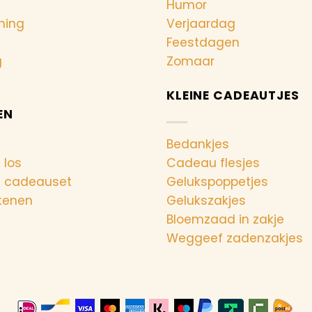
Humor
ning
Verjaardag
Feestdagen
g
Zomaar
KLEINE CADEAUTJES
EN
Bedankjes
 los
Cadeau flesjes
n cadeauset
Gelukspoppetjes
tenen
Gelukszakjes
Bloemzaad in zakje
Weggeef zadenzakjes