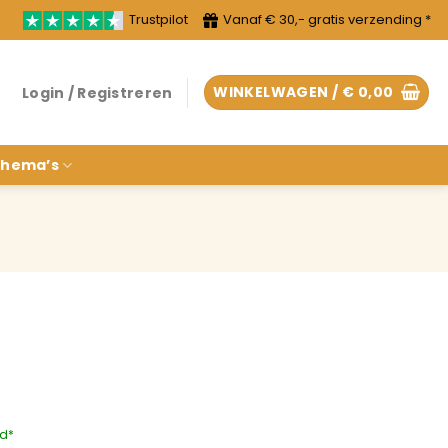
Trustpilot
Vanaf € 30,- gratis verzending *
WINKELWAGEN /
€
0,00
Login / Registreren
hema’s
rd*