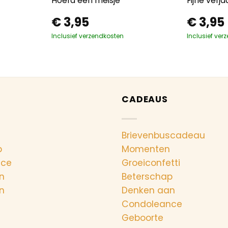
Hoera een meisje
Fijne verj
€
3,95
€
3,95
Inclusief verzendkosten
Inclusief ver
CADEAUS
Brievenbuscadeau
p
Momenten
nce
Groeiconfetti
n
Beterschap
n
Denken aan
Condoleance
Geboorte