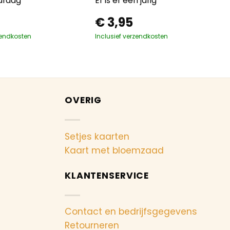
aardag
Er is er een jarig
€
3,95
zendkosten
Inclusief verzendkosten
OVERIG
Setjes kaarten
Kaart met bloemzaad
KLANTENSERVICE
Contact en bedrijfsgegevens
Retourneren