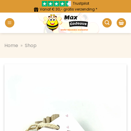
Ga
Trustpilot
Vanaf € 30,- gratis verzending *
naar
inhoud
Home
»
Shop